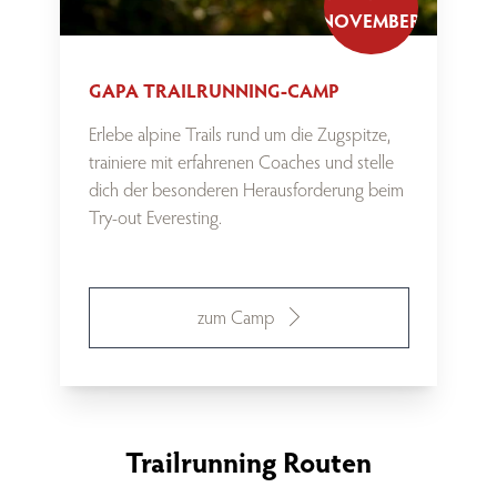
NOVEMBER
GAPA TRAILRUNNING-CAMP
Erlebe alpine Trails rund um die Zugspitze,
trainiere mit erfahrenen Coaches und stelle
dich der besonderen Herausforderung beim
Try-out Everesting.
zum Camp
Trailrunning Routen