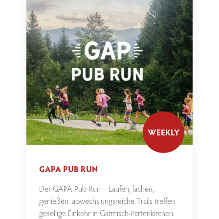
WEEKLY
GAPA PUB RUN
Der GAPA Pub Run – Laufen, lachen,
genießen: abwechslungsreiche Trails treffen
gesellige Einkehr in Garmisch-Partenkirchen.