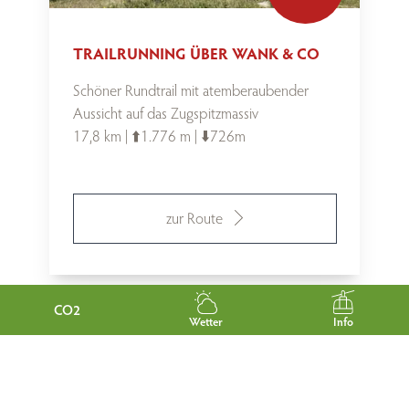
TRAILRUNNING ÜBER WANK & CO
Schöner Rundtrail mit atemberaubender
Aussicht auf das Zugspitzmassiv
17,8 km | ⬆️1.776 m | ⬇️726m
zur Route
CO2
Wetter
Info
Trailrunning Community