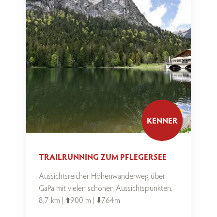
KENNER
TRAILRUNNING ZUM PFLEGERSEE
Aussichtsreicher Höhenwanderweg über
GaPa mit vielen schönen Aussichtspunkten.
8,7 km | ⬆️900 m | ⬇️764m