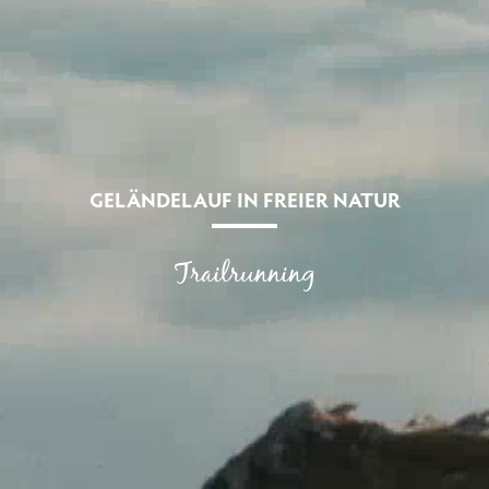
GELÄNDELAUF IN FREIER NATUR
Trailrunning