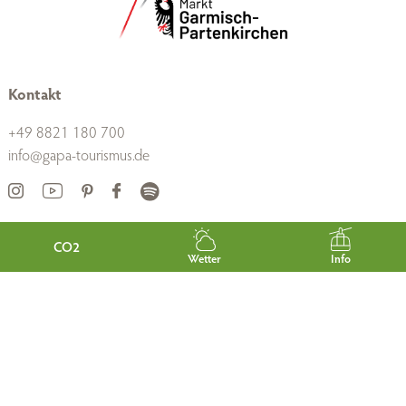
Kontakt
+49 8821 180 700
info@gapa-tourismus.de
Widerruf
CO2
Wetter
Info
Links
Wir über uns
Karriere
B2B
Presse