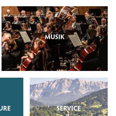
MUSIK
URE
SERVICE