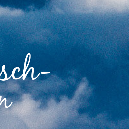
isch-
n