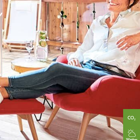
e
CO₂
Wetter