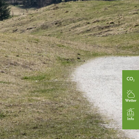
CO₂
Wetter
Info