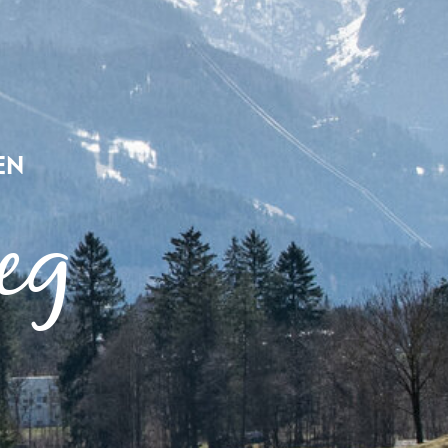
EN
eg