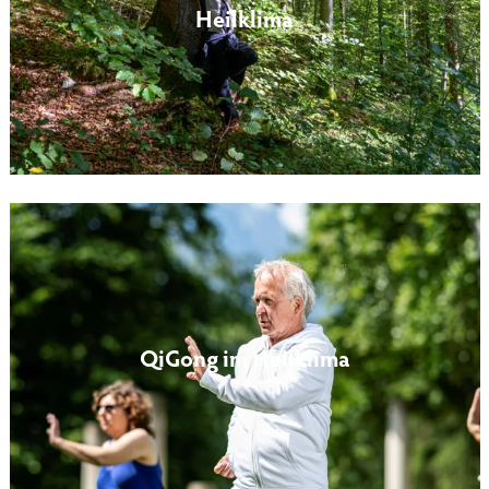
Heilklima
QiGong im Heilklima