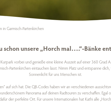
en in Garmisch-Partenkirchen
u schon unsere „Horch mal….“-Bänke en
rpark vorbei und genieße eine kleine Auszeit auf einer 360 Grad Al
rmisch-Partenkirchen eintauchen lässt. Nimm Platz und entspanne dich,
Sonnenlicht für uns Menschen ist.
nken“ auf sich hat. Die QR-Codes haben wir an verschiedenen aussich
wunderschönem Panorama auf deinen Radtouren zu verschaffen. Egal o
dafür der perfekte Ort. Für unsere Internationalen hat Kathi alle „Horch