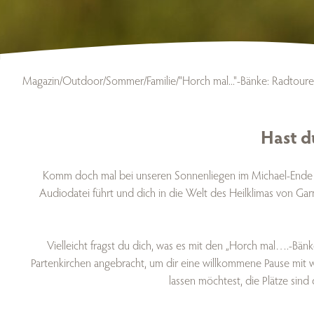
Magazin
/
Outdoor
/
Sommer
/
Familie
/
"Horch mal..."-Bänke: Radtour
Hast d
Komm doch mal bei unseren Sonnenliegen im Michael-Ende Ku
Audiodatei führt und dich in die Welt des Heilklimas von Ga
Vielleicht fragst du dich, was es mit den „Horch mal….-Bä
Partenkirchen angebracht, um dir eine willkommene Pause mit 
lassen möchtest, die Plätze sind 