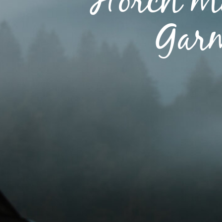
"Horch ma
Garm