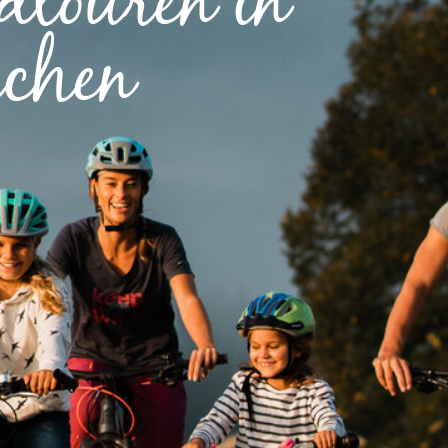
dtouren in
rchen