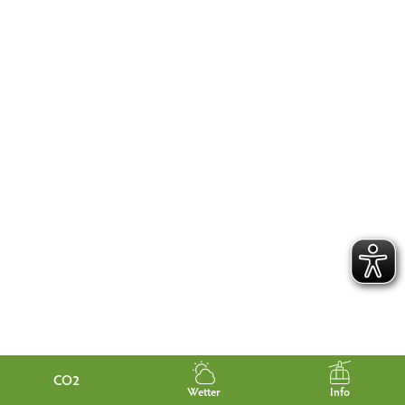
CO2
Wetter
Info